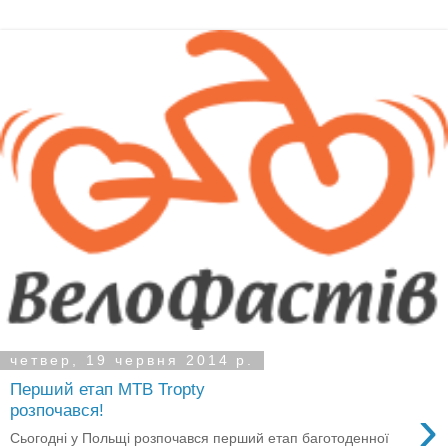
четвер, 19 червня 2014 р.
Перший етап MTB Tropty
›
розпочався!
Сьогодні у Польщі розпочався перший етап баготоденної