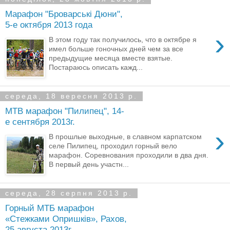
Марафон "Броварські Дюни",
5-е октября 2013 года
›
В этом году так получилось, что в октябре я
имел больше гоночных дней чем за все
предыдущие месяца вместе взятые.
Постараюсь описать кажд...
середа, 18 вересня 2013 р.
MTB марафон "Пилипец", 14-
е сентября 2013г.
›
В прошлые выходные, в славном карпатском
селе Пилипец, проходил горный вело
марафон. Соревнования проходили в два дня.
В первый день участн...
середа, 28 серпня 2013 р.
Горный МТБ марафон
«Стежками Опришків», Рахов,
25 августа 2013г.