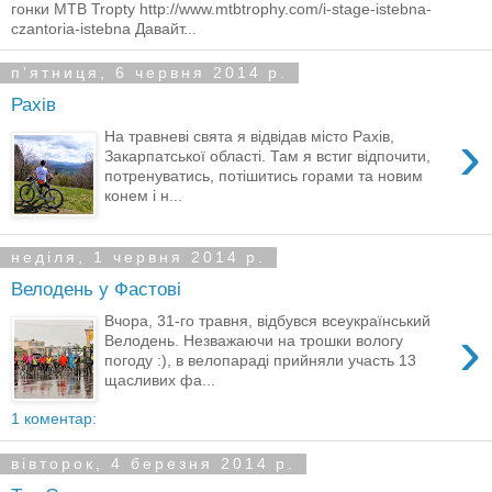
гонки MTB Tropty http://www.mtbtrophy.com/i-stage-istebna-
czantoria-istebna Давайт...
пʼятниця, 6 червня 2014 р.
Рахів
›
На травневі свята я відвідав місто Рахів,
Закарпатської області. Там я встиг відпочити,
потренуватись, потішитись горами та новим
конем і н...
неділя, 1 червня 2014 р.
Велодень у Фастові
Вчора, 31-го травня, відбувся всеукраїнський
›
Велодень. Незважаючи на трошки вологу
погоду :), в велопараді прийняли участь 13
щасливих фа...
1 коментар:
вівторок, 4 березня 2014 р.