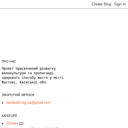
ПРО НАС
Проект присвячений розвитку
велокультури та пропаганді
здорового способу життя у місті
Фастові, Київської обл.
ЗВОРОТНІЙ ЗВ'ЯЗОК
velofastiv.org.ua@gmail.com
КАТЕГОРІЇ
75miles
(2)