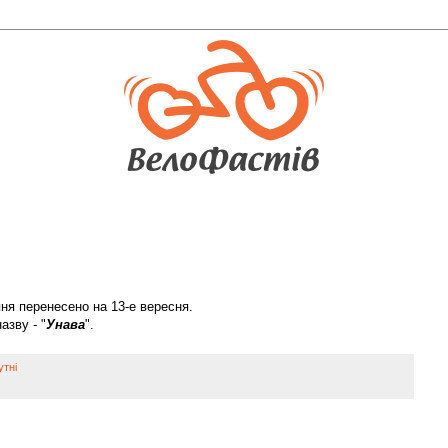
ня перенесено на 13-е вересня.
азву - "
Унава
".
утні