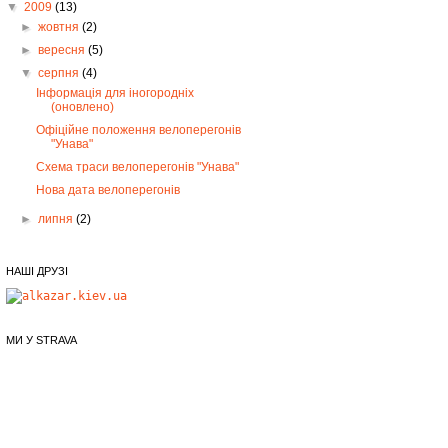
▼
2009
(13)
►
жовтня
(2)
►
вересня
(5)
▼
серпня
(4)
Інформація для іногородніх
(оновлено)
Офіційне положення велоперегонів
"Унава"
Схема траси велоперегонів "Унава"
Нова дата велоперегонів
►
липня
(2)
НАШІ ДРУЗІ
МИ У STRAVA