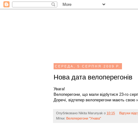
СЕРЕДА, 5 СЕРПНЯ 2009 Р.
Нова дата велоперегонів
Увага!
Велоперегони, що мали відбутися 23-го серп
Доречі, відтепер велоперегони мають свою н
Опубліковано
Nikita Marunyak
о
10:15
Відгуки відс
Мітки:
Велоперегони "Унава"