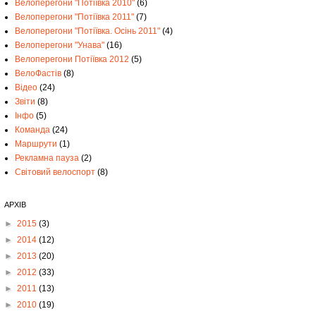
Велоперегони "Потіївка 2010"
(6)
Велоперегони "Потіївка 2011"
(7)
Велоперегони "Потіївка. Осінь 2011"
(4)
Велоперегони "Унава"
(16)
Велоперегони Потіївка 2012
(5)
ВелоФастів
(8)
Відео
(24)
Звіти
(8)
Інфо
(5)
Команда
(24)
Маршрути
(1)
Рекламна пауза
(2)
Світовий велоспорт
(8)
АРХІВ
►
2015
(3)
►
2014
(12)
►
2013
(20)
►
2012
(33)
►
2011
(13)
►
2010
(19)