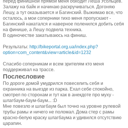
перед финишной прямой меня обходит Леша Усольцев.
Залажу на байк и начинаю раскручиваться. Догоняю
Лешу, а тут оказывается и Багинский. Выжимаю все, что
осталось, а мои соперники тихо меня пропускают -
Багинский накатался и наверное поленился добить себя
на финише, а Лешу подвела техника.
В одиночестве закатываюсь на финиш.
Результаты:
http://bikeportal.org.ua/index.php?
option=com_content&view=article&id=1232
Спасибо соперникам и всем зрителям кто меня
поддерживал на трассе.
Послесловие
По дороге домой умудрился повеселить себя и
охранника на выезде из парка. Ехал себе спокойно,
смотрел по сторонам и тут как в анекдоте про муху -
шлагбаум-баум-баум... :D
Мне повезло и шлагбаум был точно на уровне рулевой
трубы рамы и ничего не поломал. Дома стер с рамы
красно-белую краску шлагбаума и удивился отсутствию
царапин.