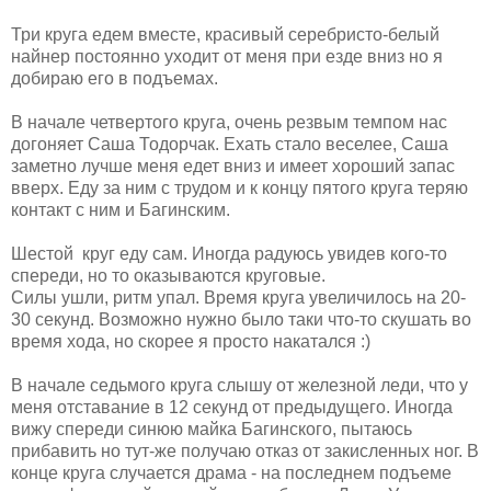
Три круга едем вместе, красивый серебристо-белый
найнер постоянно уходит от меня при езде вниз но я
добираю его в подъемах.
В начале четвертого круга, очень резвым темпом нас
догоняет Саша Тодорчак. Ехать стало веселее, Саша
заметно лучше меня едет вниз и имеет хороший запас
вверх. Еду за ним с трудом и к концу пятого круга теряю
контакт с ним и Багинским.
Шестой круг еду сам. Иногда радуюсь увидев кого-то
спереди, но то оказываются круговые.
Силы ушли, ритм упал. Время круга увеличилось на 20-
30 секунд. Возможно нужно было таки что-то скушать во
время хода, но скорее я просто накатался :)
В начале седьмого круга слышу от железной леди, что у
меня отставание в 12 секунд от предыдущего. Иногда
вижу спереди синюю майка Багинского, пытаюсь
прибавить но тут-же получаю отказ от закисленных ног. В
конце круга случается драма - на последнем подъеме