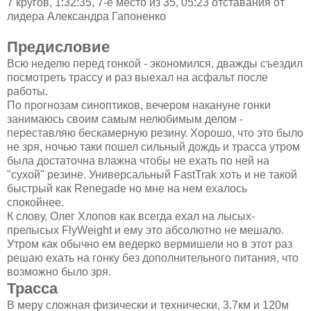
7 кругов, 1:32:35, 7-е место из 35, 05:23 отставания от
лидера Александра Гапоненко
Предисловие
Всю неделю перед гонкой - экономился, дважды съездил
посмотреть трассу и раз выехал на асфальт после
работы.
По прогнозам синоптиков, вечером накануне гонки
занимаюсь своим самым нелюбимым делом -
переставляю бескамерную резину. Хорошо, что это было
не зря, ночью таки пошел сильный дождь и трасса утром
была достаточна влажна чтобы не ехать по ней на
"сухой" резине. Универсальный FastTrak хоть и не такой
быстрый как Renegade но мне на нем ехалось
спокойнее.
К слову, Олег Хлопов как всегда ехал на лысых-
прелысых FlyWeight и ему это абсолютно не мешало.
Утром как обычно ем ведерко вермишели но в этот раз
решаю ехать на гонку без дополнительного питания, что
возможно было зря.
Трасса
В меру сложная физически и технически, 3.7км и 120м