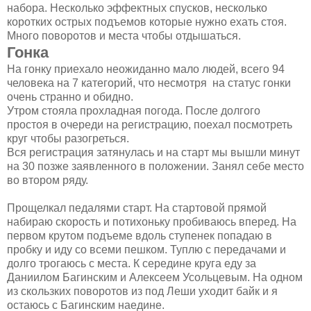
набора. Несколько эффектных спусков, несколько
коротких острых подъемов которые нужно ехать стоя.
Много поворотов и места чтобы отдышаться.
Гонка
На гонку приехало неожиданно мало людей, всего 94
человека на 7 категорий, что несмотря на статус гонки
очень странно и обидно.
Утром стояла прохладная погода. После долгого
простоя в очереди на регистрацию, поехал посмотреть
круг чтобы разогреться.
Вся регистрация затянулась и на старт мы вышли минут
на 30 позже заявленного в положении. Занял себе место
во втором ряду.
Прощелкал педалями старт. На стартовой прямой
набираю скорость и потихоньку пробиваюсь вперед. На
первом крутом подъеме вдоль ступенек попадаю в
пробку и иду со всеми пешком. Туплю с передачами и
долго трогаюсь с места. К середине круга еду за
Даниилом Багинским и Алексеем Усольцевым. На одном
из скользких поворотов из под Леши уходит байк и я
остаюсь с Багинским наедине.